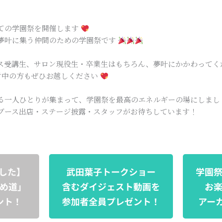
ての学園祭を開催します
夢叶に集う仲間のための学園祭です
ス受講生、サロン現役生・卒業生はもちろん、夢叶にかかわってく
討中の方もぜひお越しください
る一人ひとりが集まって、学園祭を最高のエネルギーの場にしまし
ブース出店・ステージ披露・スタッフがお待ちしています！
ました】
武田葉子トークショー
学園
め道」
含むダイジェスト動画を
お
ント！
参加者全員プレゼント！
アー