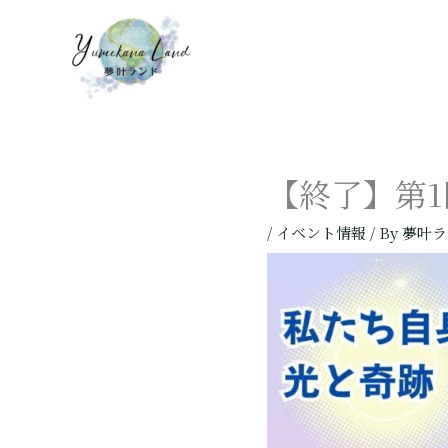
内
容
を
ス
キ
ッ
プ
【終了】第1
/
イベント情報
/ By
夢叶ラ