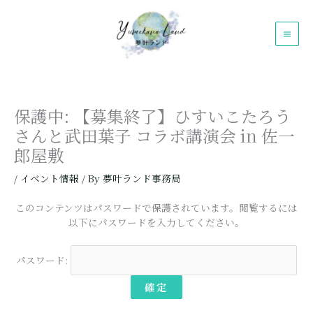
内
容
を
ス
キ
ッ
プ
保護中: 【募集終了】ひすいこたろう
さんと武田葉子 コラボ講演会 in 佐一
郎屋敷
/
イベント情報
/ By
夢叶ランド事務局
このコンテンツはパスワードで保護されています。閲覧するには
以下にパスワードを入力してください。
パスワード: